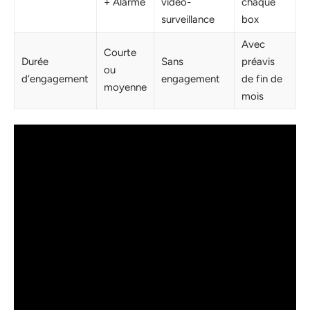
+ Alarme
vidéo-
chaque
surveillance
box
Avec
Courte
Durée
Sans
préavis
ou
d’engagement
engagement
de fin de
moyenne
mois