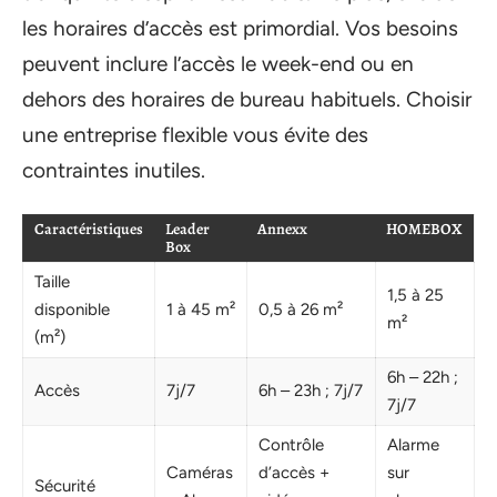
les horaires d’accès est primordial. Vos besoins
peuvent inclure l’accès le week-end ou en
dehors des horaires de bureau habituels. Choisir
une entreprise flexible vous évite des
contraintes inutiles.
Caractéristiques
Leader
Annexx
HOMEBOX
Box
Taille
1,5 à 25
disponible
1 à 45 m²
0,5 à 26 m²
m²
(m²)
6h – 22h ;
Accès
7j/7
6h – 23h ; 7j/7
7j/7
Contrôle
Alarme
Caméras
d’accès +
sur
Sécurité