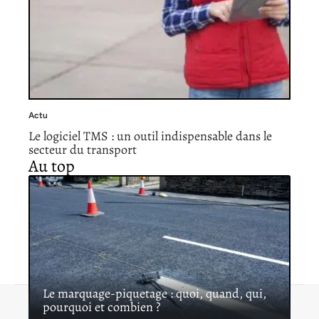
Actu
Le logiciel TMS : un outil indispensable dans le
secteur du transport
Au top
Le marquage-piquetage : quoi, quand, qui,
pourquoi et combien ?
Contact
Mentions légales
Sitemap