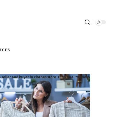
ICES
eller and buyer in clothes store. High quality photo