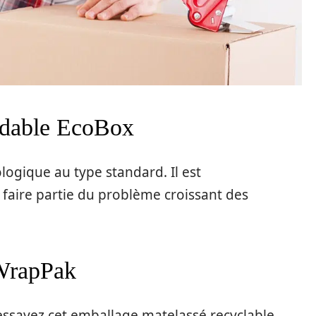
radable EcoBox
ologique au type standard. Il est
r faire partie du problème croissant des
WrapPak
 essayez cet emballage matelassé recyclable.