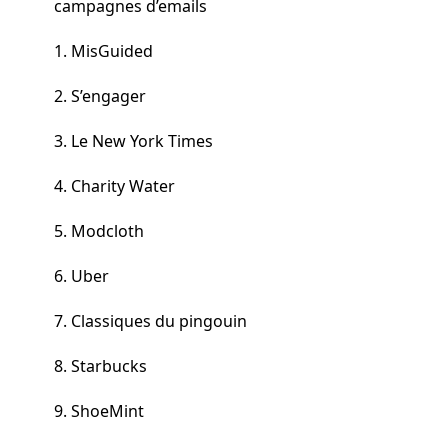
campagnes d’emails
1. MisGuided
2. S’engager
3. Le New York Times
4. Charity Water
5. Modcloth
6. Uber
7. Classiques du pingouin
8. Starbucks
9. ShoeMint