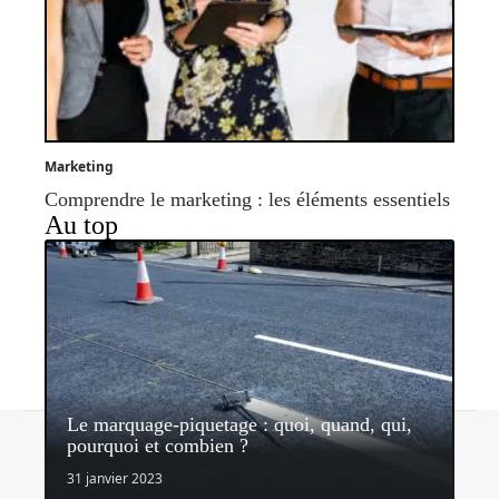
Marketing
Comprendre le marketing : les éléments essentiels
Au top
Le marquage-piquetage : quoi, quand, qui,
Contact
Mentions légales
Sitemap
pourquoi et combien ?
© 2026 | proinfoservices.fr
31 janvier 2023