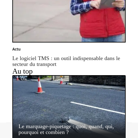
Actu
Le logiciel TMS : un outil indispensable dans le
secteur du transport
Au top
Le marquage-piquetage : quoi, quand, qui,
Contact
Mentions légales
Sitemap
pourquoi et combien ?