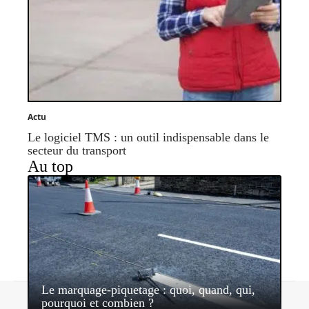
Actu
Le logiciel TMS : un outil indispensable dans le
secteur du transport
Au top
Le marquage-piquetage : quoi, quand, qui,
Contact
Mentions légales
Sitemap
pourquoi et combien ?