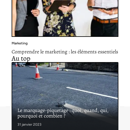
Marketing
Comprendre le marketing : les éléments essentiels
Au top
Le marquage-piquetage : quoi, quand, qui,
pourquoi et combien ?
Contact
Mentions légales
Sitemap
© 2026 | proinfoservices.fr
31 janvier 2023