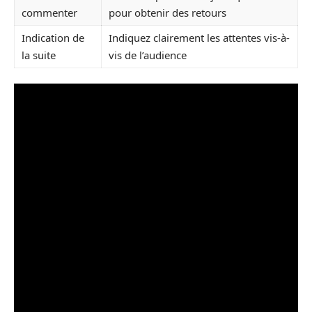
commenter
pour obtenir des retours
Indication de
Indiquez clairement les attentes vis-à-
la suite
vis de l’audience