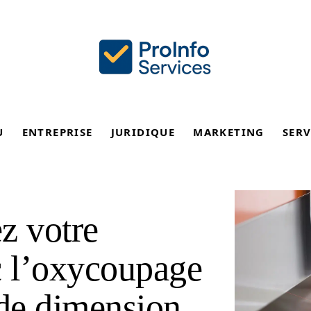
U
ENTREPRISE
JURIDIQUE
MARKETING
SERV
ez votre
c l’oxycoupage
nde dimension