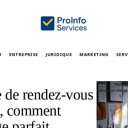
U
ENTREPRISE
JURIDIQUE
MARKETING
SERV
Mail d
 de rendez-vous
comment rédiger
n, comment
e parfait