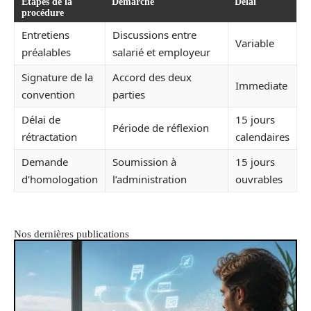
Étapes de la
Démarche
Délai
procédure
Entretiens
Discussions entre
Variable
préalables
salarié et employeur
Signature de la
Accord des deux
Immediate
convention
parties
Délai de
15 jours
Période de réflexion
rétractation
calendaires
Demande
Soumission à
15 jours
d’homologation
l’administration
ouvrables
Nos dernières publications