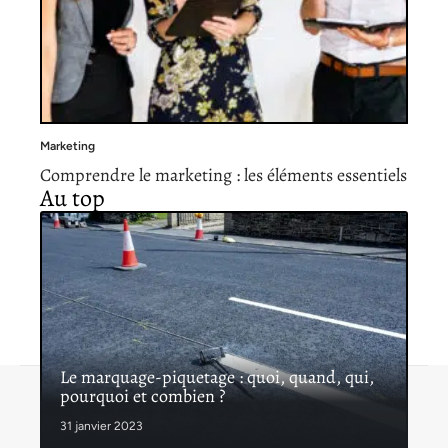
Marketing
Comprendre le marketing : les éléments essentiels
Au top
Le marquage-piquetage : quoi, quand, qui,
pourquoi et combien ?
Contact
Mentions légales
Sitemap
© 2026 | proinfoservices.fr
31 janvier 2023