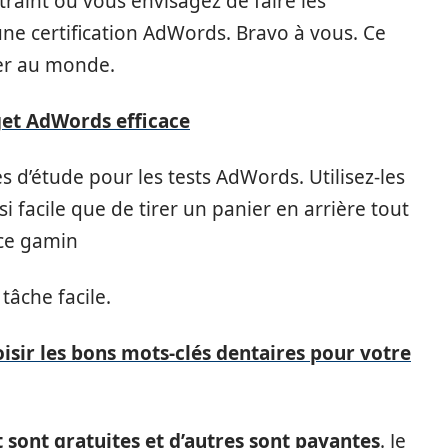
raint ou vous envisagez de faire les
ne certification AdWords. Bravo à vous. Ce
iser au monde.
et AdWords efficace
s d’étude pour les tests AdWords. Utilisez-les
si facile que de tirer un panier en arrière tout
 ce gamin
tâche facile.
sir les bons mots-clés dentaires pour votre
 sont gratuites et d’autres sont payantes
. Je