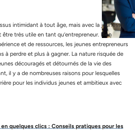
ssus intimidant à tout âge, mais avec la jeunesse
être très utile en tant qu’entrepreneur. Bien
périence et de ressources, les jeunes entrepreneurs
s à perdre et plus à gagner. La nature risquée de
eunes découragés et détournés de la vie des
ant, il y a de nombreuses raisons pour lesquelles
rière pour les individus jeunes et ambitieux avec
en quelques clics : Conseils pratiques pour les