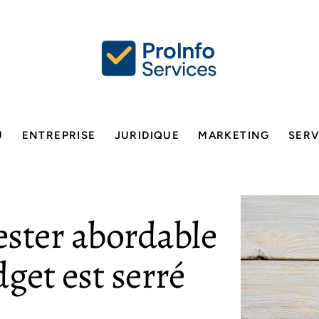
U
ENTREPRISE
JURIDIQUE
MARKETING
SERV
ester abordable
get est serré