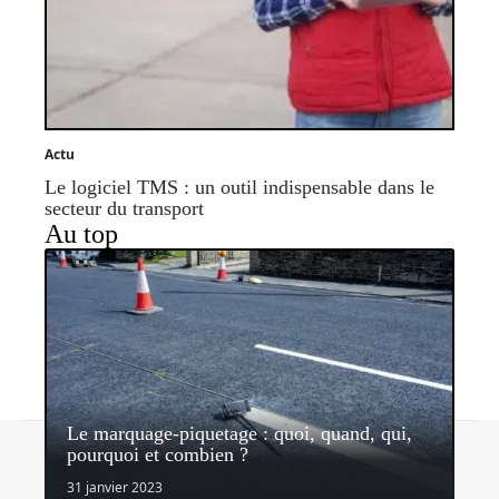
Actu
Le logiciel TMS : un outil indispensable dans le
secteur du transport
Au top
Le marquage-piquetage : quoi, quand, qui,
Contact
Mentions légales
Sitemap
pourquoi et combien ?
© 2026 | proinfoservices.fr
31 janvier 2023