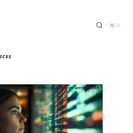
ICES
t MyArkevia protège vos données personnelles en