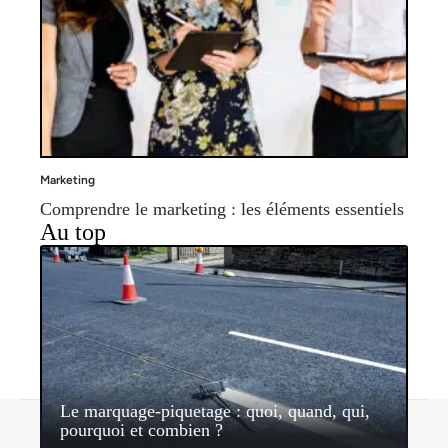
Marketing
Comprendre le marketing : les éléments essentiels
Au top
Le marquage-piquetage : quoi, quand, qui,
Contact
Mentions légales
Sitemap
pourquoi et combien ?