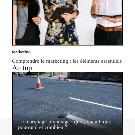
Marketing
Comprendre le marketing : les éléments essentiels
Au top
Le marquage-piquetage : quoi, quand, qui,
Contact
Mentions légales
Sitemap
pourquoi et combien ?