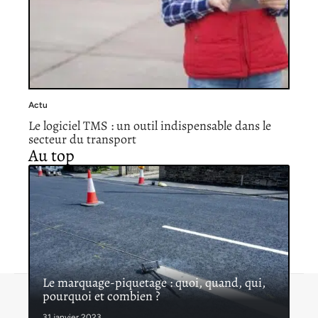
Actu
Le logiciel TMS : un outil indispensable dans le
secteur du transport
Au top
Le marquage-piquetage : quoi, quand, qui,
pourquoi et combien ?
Contact
Mentions légales
Sitemap
© 2026 | proinfoservices.fr
31 janvier 2023