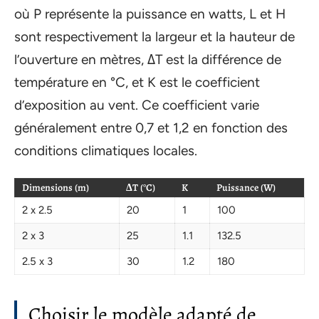
où P représente la puissance en watts, L et H
sont respectivement la largeur et la hauteur de
l’ouverture en mètres, ΔT est la différence de
température en °C, et K est le coefficient
d’exposition au vent. Ce coefficient varie
généralement entre 0,7 et 1,2 en fonction des
conditions climatiques locales.
Dimensions (m)
ΔT (°C)
K
Puissance (W)
2 x 2.5
20
1
100
2 x 3
25
1.1
132.5
2.5 x 3
30
1.2
180
Choisir le modèle adapté de