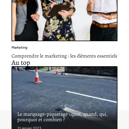
Marketing
Comprendre le marketing : les éléments essentiels
Au top
Le marquage-piquetage : quoi, quand, qui,
pourquoi et combien ?
Contact
Mentions légales
Sitemap
© 2026 | proinfoservices.fr
31 janvier 2023