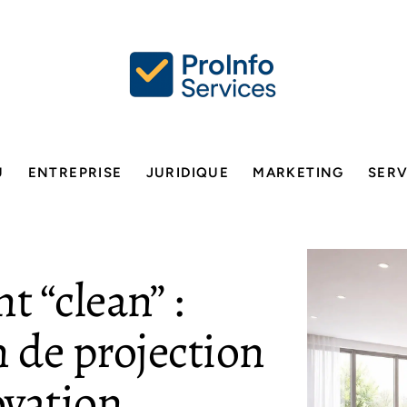
U
ENTREPRISE
JURIDIQUE
MARKETING
SERV
t “clean” :
n de projection
ovation