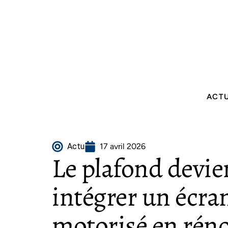
ACT
Actu
17 avril 2026
Le plafond devien
intégrer un écra
motorisé en rén