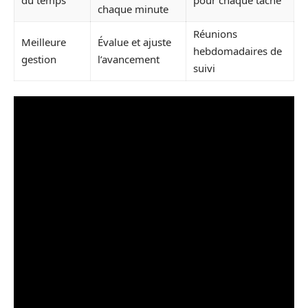
chaque minute
Réunions
Meilleure
Évalue et ajuste
hebdomadaires de
gestion
l’avancement
suivi