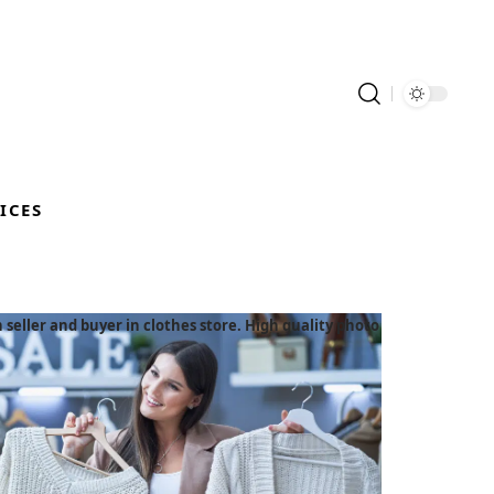
ICES
eller and buyer in clothes store. High quality photo