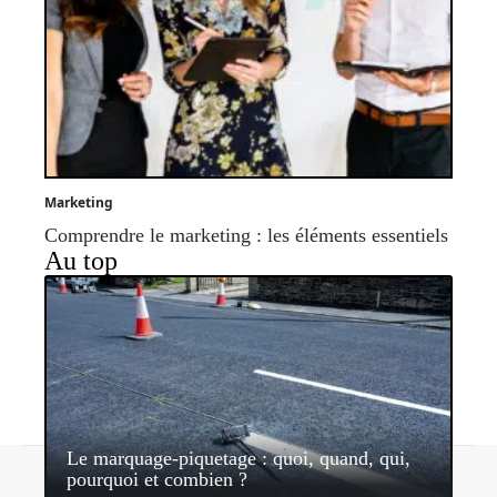
Marketing
Comprendre le marketing : les éléments essentiels
Au top
Le marquage-piquetage : quoi, quand, qui,
Contact
Mentions légales
Sitemap
pourquoi et combien ?