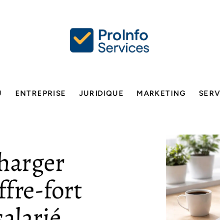
U
ENTREPRISE
JURIDIQUE
MARKETING
SERV
charger
fre-fort
salarié