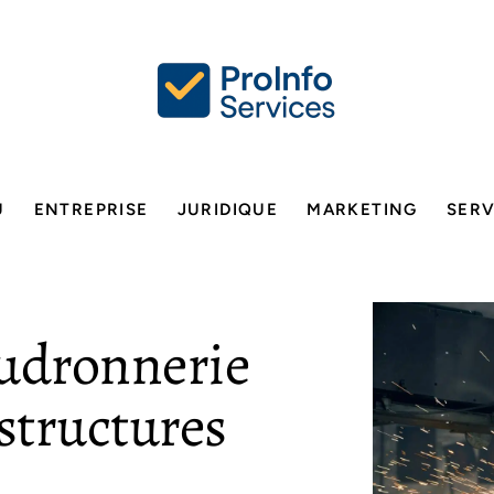
U
ENTREPRISE
JURIDIQUE
MARKETING
SERV
udronnerie
astructures