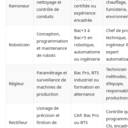
nettoyage et
chauffage,
Ramoneur
certifiée ou
contrôle de
fumisterie
expérience
conduits
environne
encadrée
Bac+3 à
Chef de pro
Conception,
Bac+5 en
technique,
programmation
Roboticien
robotique,
ingénieur 
et maintenance
automatisme
expert
de robots
ou ingénierie
automatisa
Technicien
Paramétrage et
Bac Pro, BTS
méthodes, 
surveillance de
industriel ou
Régleur
d’équipe,
machines de
formation en
responsabl
production
alternance
production
Usinage de
Contrôle qu
précision et
CAP, Bac Pro
programma
Rectifieur
finition de
ou BTS
CN, encad