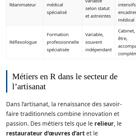
variable
Réanimateur
médical
intensifs
selon statut
spécialisé
encadre
et astreintes
médical
Cabinet,
Formation
Variable,
être,
Réflexologue
professionnelle
souvent
accomp
spécialisée
indépendant
complém
Métiers en R dans le secteur de
l’artisanat
Dans l’artisanat, la renaissance des savoir-
faire traditionnels combine innovation et
passion. Des métiers tels que le
relieur
, le
restaurateur d’œuvres d’art
et le