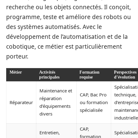
recherche ou les objets connectés. Il conçoit,
programme, teste et améliore des robots ou
des systèmes automatisés. Avec le
développement de l’automatisation et de la
cobotique, ce métier est particulièrement
porteur.
Métier
Activités
Formation
Perspectives
principales
requise
d’évolution
Spécialisat
Maintenance et
CAP, Bac Pro
technique, 
réparation
Réparateur
ou formation
d’entrepris
d’équipements
spécialisée
maintenan
divers
industrielle
CAP,
Entretien,
Spécialisat
formation