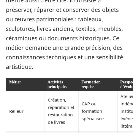
mérite aussi d’être cité. Il consiste à
préserver, réparer et conserver des objets
ou œuvres patrimoniales : tableaux,
sculptures, livres anciens, textiles, meubles,
céramiques ou documents historiques. Ce
métier demande une grande précision, des
connaissances techniques et une sensibilité
artistique.
Métier
Activités
Formation
Perspec
principales
requise
d’évol
Atelie
Création,
CAP ou
indép
réparation et
Relieur
formation
instit
restauration
spécialisée
événe
de livres
littéra