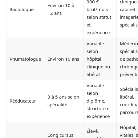
000 €
clinique
Environ 10 à
Radiologue
brut/mois
cabinet l
12 ans
selon statut
imageri
et
spéciali
expérience
Variable
Médecin
selon
spécialis
Rhumatologue
Environ 10 ans
hôpital,
de patho
clinique ou
chroniqu
libéral
prévent
Variable
Spécialis
selon
3 à 5 ans selon
libéral,
Rééducateur
diplôme,
spécialité
coordina
structure et
parcours
expérience
Hôpital,
Élevé,
Long cursus
vitales, 