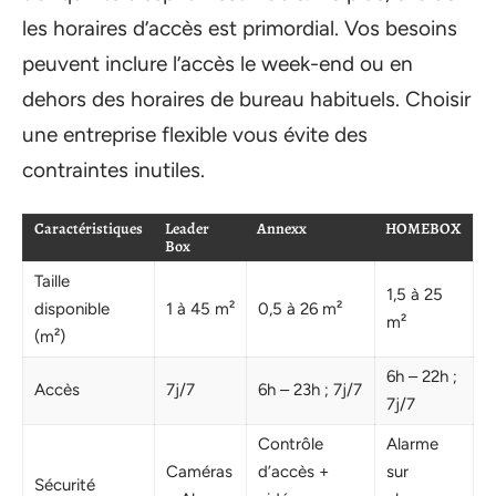
les horaires d’accès est primordial. Vos besoins
peuvent inclure l’accès le week-end ou en
dehors des horaires de bureau habituels. Choisir
une entreprise flexible vous évite des
contraintes inutiles.
Caractéristiques
Leader
Annexx
HOMEBOX
Box
Taille
1,5 à 25
disponible
1 à 45 m²
0,5 à 26 m²
m²
(m²)
6h – 22h ;
Accès
7j/7
6h – 23h ; 7j/7
7j/7
Contrôle
Alarme
Caméras
d’accès +
sur
Sécurité