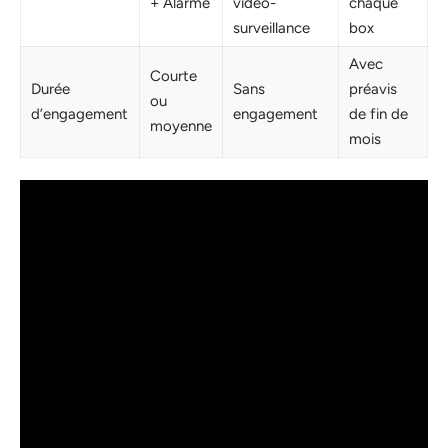
+ Alarme
vidéo-
chaque
surveillance
box
Avec
Courte
Durée
Sans
préavis
ou
d’engagement
engagement
de fin de
moyenne
mois