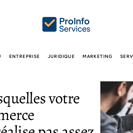
U
ENTREPRISE
JURIDIQUE
MARKETING
SERV
squelles votre
merce
éalise pas assez